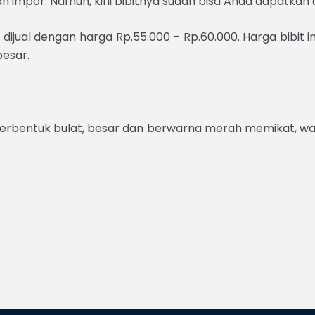
impor. Namun, kini bibitnya sudah bisa Anda dapatkan
ual dengan harga Rp.55.000 – Rp.60.000. Harga bibit ini
esar.
bi berbentuk bulat, besar dan berwarna merah memikat, w