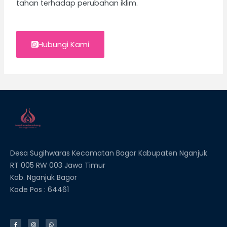
tahan terhadap perubahan iklim.
Hubungi Kami
Desa Sugihwaras Kecamatan Bagor Kabupaten Nganjuk
RT 005 RW 003 Jawa Timur
Kab. Nganjuk Bagor
Kode Pos : 64461
F
I
W
a
n
h