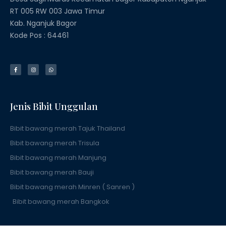
RT 005 RW 003 Jawa Timur
Kab. Nganjuk Bagor
Kode Pos : 64461
F
I
W
a
n
h
c
s
a
e
t
t
b
a
s
o
g
a
o
r
p
k
a
p
Jenis Bibit Unggulan
-
m
f
Bibit bawang merah Tajuk Thailand
Bibit bawang merah Trisula
Bibit bawang merah Manjung
Bibit bawang merah Bauji
Bibit bawang merah Minren ( Sanren )
Bibit bawang merah Bangkok